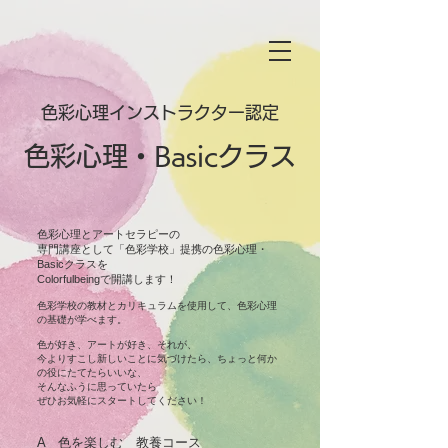
色彩心理インストラクター認定
​色彩心理・Basicクラス
色彩心理とアートセラピーの
専門講座として「色彩学校」提携の色彩心理・
Basicクラスを
Colorfulbeingで開講します！
色彩学校の教材とカリキュラムを使用して、色彩心理
の基礎が学べます。
色が好き、アートが好き、それが、
今よりすこし新しいことに気づけたら、ちょっと何か
の役にたてたらいいな、
そんなふうに思っていたら
ぜひお気軽にスタートしてください！
A 色を楽しむ 教養コース