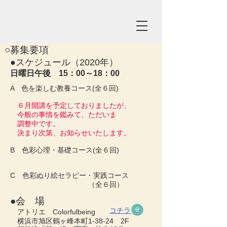
​○募集要項
​●スケジュール（2020年）
​日曜日午後 15：00～18：00
A 色を楽しむ教養コース(全６回)
６月開講を予定しておりましたが、
今般の事情を鑑みて、ただいま
調整中です。
決まり次第、お知らせいたします。
B 色彩心理・基礎コース(全６回)
C 色彩ぬり絵セラピー・実践コース
（全６回）
​●会 場
コチラ
アトリエ Colorfulbeing
横浜市旭区鶴ヶ峰本町1-38-24 2F