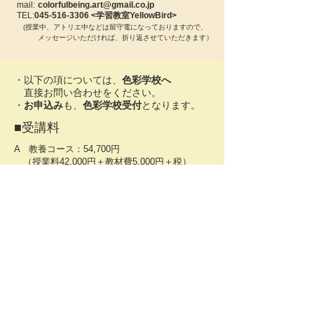
mail:
colorfulbeing.art@gmail.co.jp
TEL:
045-516-3306 <
学習教室YellowBird>
(​授業中、アトリエ中などは留守電になっておりますので、
メッセージいただければ、折り返させていただきます）
​・以下の項については、
色彩学校へ
直接お問い合わせをください。
・​
お申込み
も、
色彩学校受付
となります。
​■受講料
A 教養コース：54,700円
（授業料42,000円＋教材費5,000円＋税）
B 基礎コース：62,700円
（授業料42,000円＋教材費15,000円＋税）
​C 実践コース：59,400円
（授業料42,000円＋教材費12
,000円＋税）
■​お支払方法
一括、分割払いの他、
​まとめて割引特典などもあります
​■お申込み・お問い合わせ先